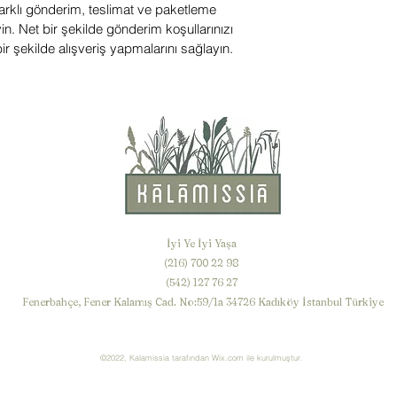
farklı gönderim, teslimat ve paketleme
in. Net bir şekilde gönderim koşullarınızı
bir şekilde alışveriş yapmalarını sağlayın.
info@kalamissia.com
İyi Ye İyi Yaşa
(216) 700 22 98
(542) 127 76 27
Fenerbahçe, Fener Kalamış Cad. No:59/1a 34726 Kadıköy İstanbul Türkiye
©2022, Kalamissia tarafından Wix.com ile kurulmuştur.