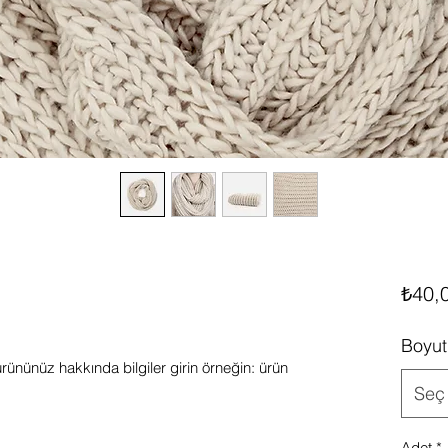
₺40,
Boyut
rününüz hakkında bilgiler girin örneğin: ürün 
Seç
Adet
*