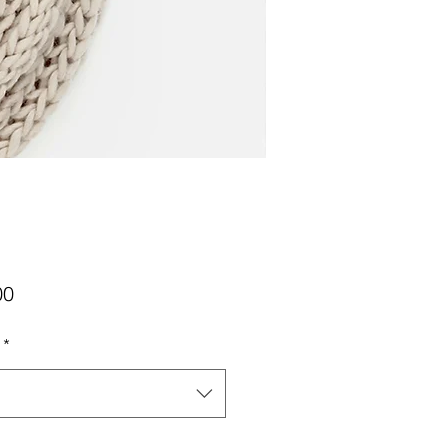
Fiyat
00
*